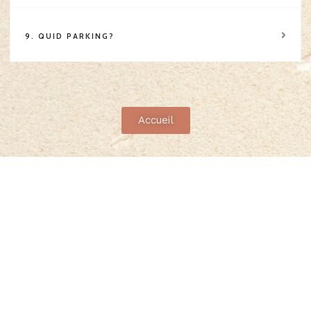
9. QUID PARKING?
Accueil
Les soins
Studio Liège
Rue Hors-Château 130/REZ,